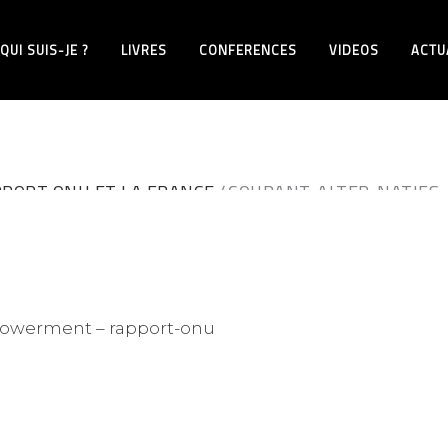
QUI SUIS-JE ?
LIVRES
CONFERENCES
VIDEOS
ACTU
PORT ONU ET LA FRANCE
COURANT-ALTER-NATIFS 
empowerment – rapport-onu