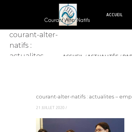
ACCUEIL
courant-alter-
natifs :
actualites –
ACCUEIL
ACTUALITÉS
RAP
empowerment
– rapport-onu
courant-alter-natifs : actualites – 
21 JUILLET 2020